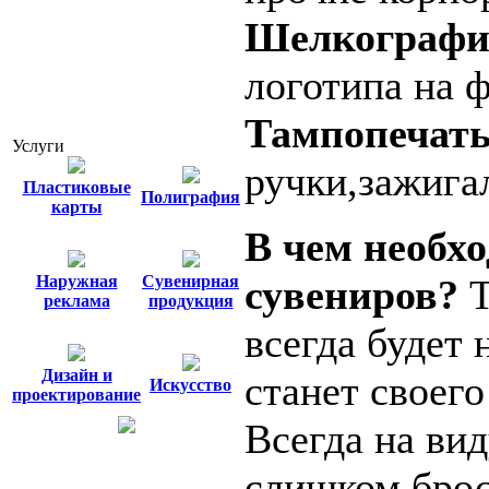
Шелкографи
логотипа на 
Тампопечат
Услуги
ручки,зажига
Пластиковые
Полиграфия
карты
В чем необх
сувениров?
Т
Наружная
Сувенирная
реклама
продукция
всегда будет
Дизайн и
станет своего
Искусство
проектирование
Всегда на вид
слишком брос