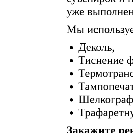
уже выполнен
Мы использу
Деколь,
Тиснение ф
Термотран
Тампопечат
Шелкограф
Трафаретну
Закажите ре