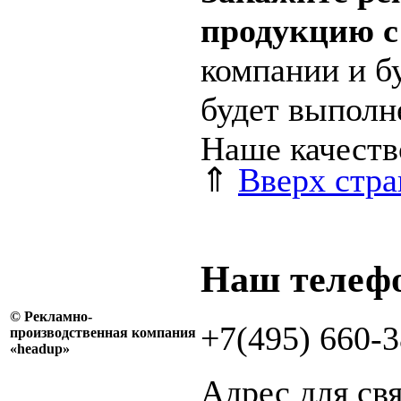
продукцию с
компании и бу
будет выполн
Наше качеств
⇑
Вверх стр
Наш телефо
© Рекламно-
+7(495) 660-3
производственная компания
«headup»
Адрес для св